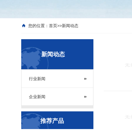
您的位置：
首页
>>
新闻动态
新闻动态
行业新闻
企业新闻
推荐产品