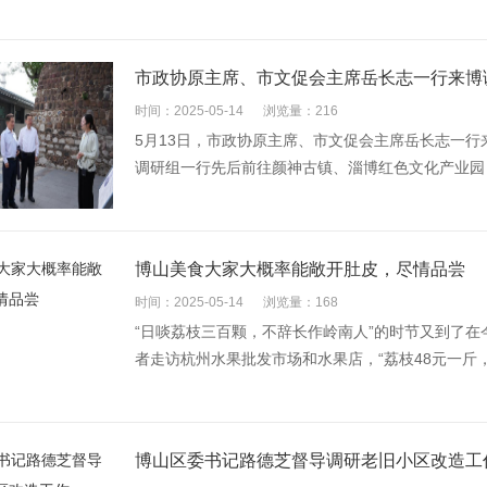
市政协原主席、市文促会主席岳长志一行来博
时间：2025-05-14
浏览量：216
5月13日，市政协原主席、市文促会主席岳长志一
调研组一行先后前往颜神古镇、淄博红色文化产业园（
博山美食大家大概率能敞开肚皮，尽情品尝
时间：2025-05-14
浏览量：168
“日啖荔枝三百颗，不辞长作岭南人”的时节又到了在
者走访杭州水果批发市场和水果店，“荔枝48元一斤，
博山区委书记路德芝督导调研老旧小区改造工