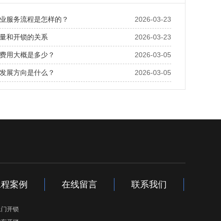
业服务流程是怎样的？
2026-03-23
量和开锁的关系
2026-03-23
费用大概是多少？
2026-03-05
发展方向是什么？
2026-03-05
工程案例
在线留言
联系我们
上门开锁