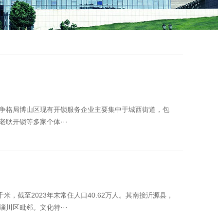
争格局博山区现有开锁服务企业主要集中于城西街道，包
耿开锁等多家个体···
米，截至2023年末常住人口40.62万人。其南接沂源县，
川区毗邻。文化特···