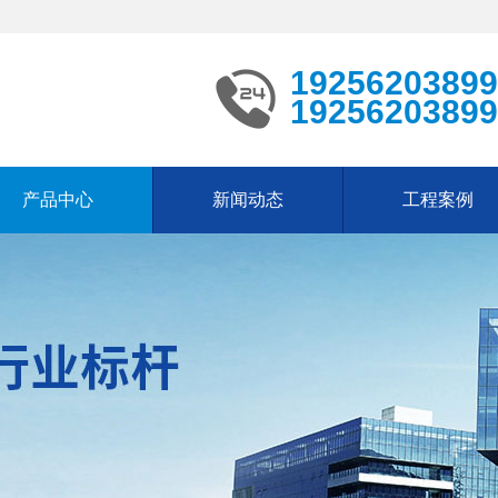
19256203899
19256203899
产品中心
新闻动态
工程案例