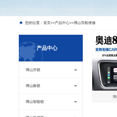
您的位置：
首页
>>
产品中心
>>
博山导航维修
产品中心
博山开锁
博山换锁
博
博山智能锁