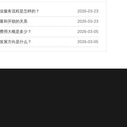
业服务流程是怎样的？
2026-03-23
量和开锁的关系
2026-03-23
费用大概是多少？
2026-03-05
发展方向是什么？
2026-03-05