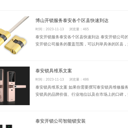
博山开锁服务泰安各个区县快速到达
时间：2023-11-13
浏览量：465
泰安开锁服务泰安各个区县快速到达 泰安开锁公司的
安开锁公司服务的覆盖范围，可以列举具体的区县，如
泰安锁具维系文案
时间：2023-11-13
浏览量：486
泰安锁具维系文案 如果你需要撰写泰安锁具维修服务
安锁具的品牌价值、行业地位以及在市场上的口碑，突
泰安开锁公司智能锁安装