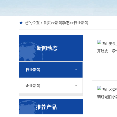
您的位置：
首页
>>
新闻动态
>>
行业新闻
新闻动态
行业新闻
企业新闻
推荐产品