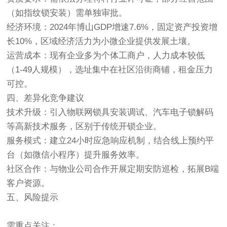
（如指纹锁安装）需单独审批。
经济环境‌：2024年博山GDP增速7.6%，固定资产投资增
长10%，区域经济活力为小微企业提供发展土壤。
运营成本‌：现有企业多为个体工商户，人力成本较低
（1-49人规模），选址集中在社区沿街商铺，租金压力
可控。
四、差异化竞争建议
技术升级‌：引入物联网锁具安装调试、汽车电子锁解码
等高新技术服务，区别于传统开锁企业。
服务模式‌：建立24小时应急响应机制，结合线上预约平
台（如微信小程序）提升服务效率。
社区合作‌：与物业公司合作开展定期安防巡检，拓展B端
客户资源。
五、风险提示
需重点关注：