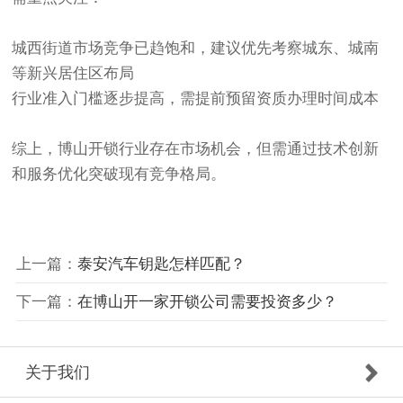
城西街道市场竞争已趋饱和，建议优先考察城东、城南
等新兴居住区布局
行业准入门槛逐步提高，需提前预留资质办理时间成本
综上，
博山开锁
行业存在市场机会，但需通过技术创新
和服务优化突破现有竞争格局。
上一篇：
泰安汽车钥匙怎样匹配？
下一篇：
在博山开一家开锁公司需要投资多少？
关于我们