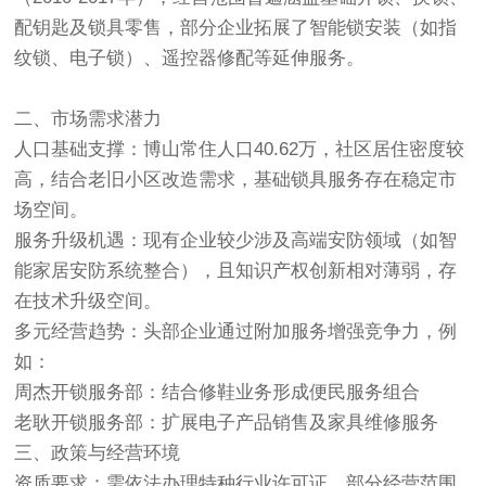
配钥匙及锁具零售，部分企业拓展了智能锁安装（如指
纹锁、电子锁）、遥控器修配等延伸服务。
二、市场需求潜力
人口基础支撑‌：博山常住人口40.62万，社区居住密度较
高，结合老旧小区改造需求，基础锁具服务存在稳定市
场空间。
服务升级机遇‌：现有企业较少涉及高端安防领域（如智
能家居安防系统整合），且知识产权创新相对薄弱，存
在技术升级空间。
多元经营趋势‌：头部企业通过附加服务增强竞争力，例
如：
周杰开锁服务部：结合修鞋业务形成便民服务组合
老耿开锁服务部：扩展电子产品销售及家具维修服务
三、政策与经营环境
资质要求‌：需依法办理特种行业许可证，部分经营范围