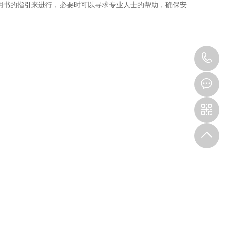
明书的指引来进行，必要时可以寻求专业人士的帮助，确保安
1