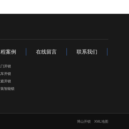
工程案例
在线留言
联系我们
上门开锁
汽车开锁
家庭开锁
安装智能锁
博山开锁
XML地图