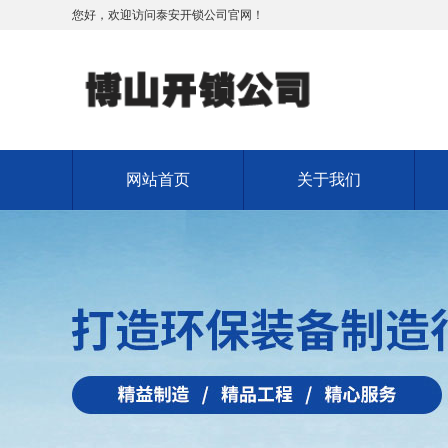
您好，欢迎访问泰安开锁公司官网！
网站首页
关于我们