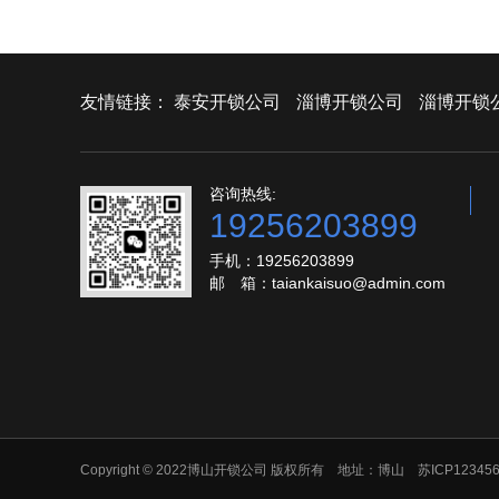
友情链接：
泰安开锁公司
淄博开锁公司
淄博开锁
咨询热线:
19256203899
手机：19256203899
邮 箱：taiankaisuo@admin.com
Copyright © 2022博山开锁公司 版权所有 地址：博山
苏ICP12345