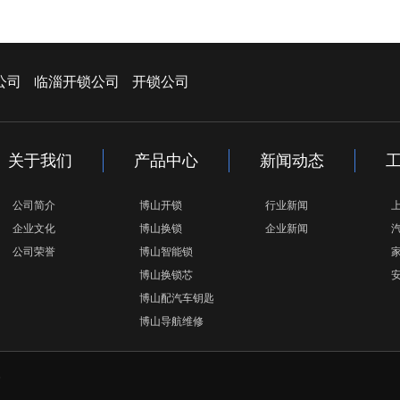
公司
临淄开锁公司
开锁公司
关于我们
产品中心
新闻动态
公司简介
博山开锁
行业新闻
企业文化
博山换锁
企业新闻
公司荣誉
博山智能锁
博山换锁芯
博山配汽车钥匙
博山导航维修
6