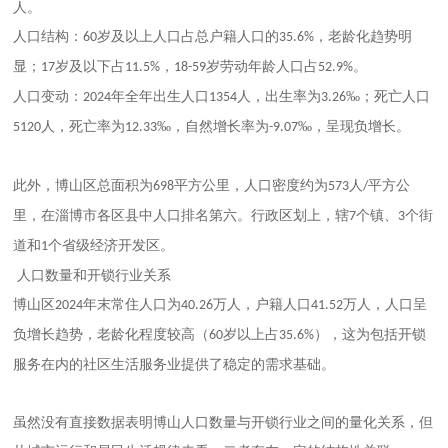
人。
人口结构
‌：
岁及以上人口占总户籍人口的‌
‌，老龄化趋势明
60
35.6%
显；
岁及以下占
，
岁劳动年龄人口占
。
17
11.5%
18-59
52.9%
人口变动
‌：
年全年出生人口
人，出生率为
‰；死亡人口
2024
1354
3.26
人，死亡率为
‰，‌自然增长率为
‰‌，呈现负增长。
5120
12.33
-9.07
此外，博山区总面积为
平方公里‌，人口密度约为
人
平方公
698
573
/
里，在淄博市各区县中人口排名第六。行政区划上，辖
个镇、
个街
7
3
道和
个省级经济开发区。
1
人口数量和开锁行业关系
博山区
年末常住人口为
万人，户籍人口
万人‌，人口呈
2024
40.26
41.52
负增长趋势，老龄化程度较高（
岁以上占
），这为包括开锁
60
35.6%
服务在内的社区生活服务业提供了稳定的需求基础。
虽然没有直接数据表明博山人口数量与开锁行业之间的量化关系，但