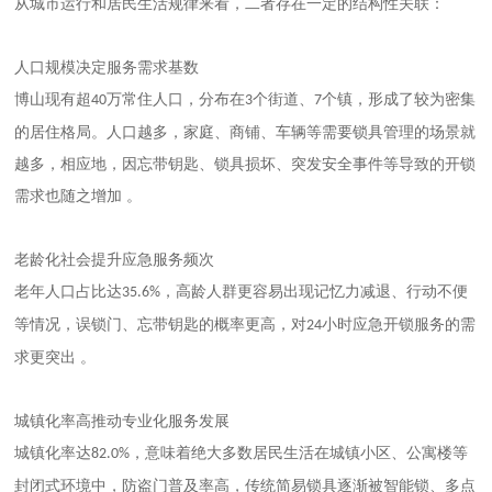
从城市运行和居民生活规律来看，二者存在一定的结构性关联：
人口规模决定服务需求基数
博山现有超
万常住人口，分布在
个街道、
个镇，形成了较为密集
40
3
7
的居住格局。人口越多，家庭、商铺、车辆等需要锁具管理的场景就
越多，相应地，因忘带钥匙、锁具损坏、突发安全事件等导致的开锁
需求也随之增加 。
老龄化社会提升应急服务频次
老年人口占比达
‌，高龄人群更容易出现记忆力减退、行动不便
35.6%
等情况，误锁门、忘带钥匙的概率更高，对
小时应急开锁服务的需
24
求更突出 。
城镇化率高推动专业化服务发展
城镇化率达
‌，意味着绝大多数居民生活在城镇小区、公寓楼等
82.0%
封闭式环境中，防盗门普及率高，传统简易锁具逐渐被智能锁、多点